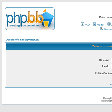
Bolo zaved
FAQ
Hľadať
Nastav
Obsah fóra hifi.slovanet.sk
Zadajte prosím
Užívateľ:
Heslo:
Prihlásiť auto
Za
Powered 
Slovenský p