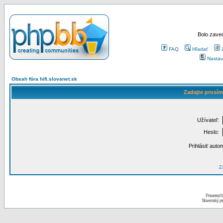
Bolo zaved
FAQ
Hľadať
Nastav
Obsah fóra hifi.slovanet.sk
Zadajte prosím
Užívateľ:
Heslo:
Prihlásiť auto
Za
Powered 
Slovenský p