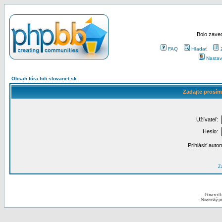
Bolo zaved
FAQ
Hľadať
Nastav
Obsah fóra hifi.slovanet.sk
Zadajte prosím
Užívateľ:
Heslo:
Prihlásiť auto
Za
Powered 
Slovenský p