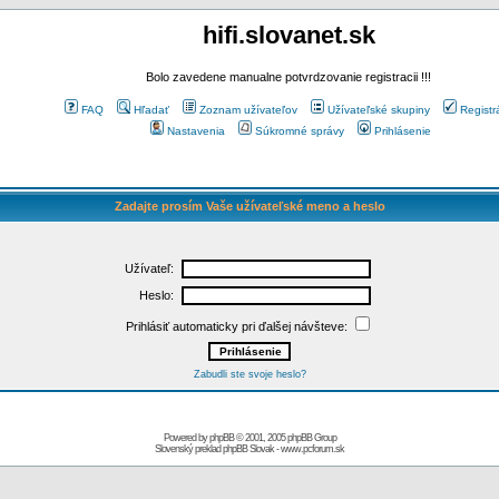
hifi.slovanet.sk
Bolo zavedene manualne potvrdzovanie registracii !!!
FAQ
Hľadať
Zoznam užívateľov
Užívateľské skupiny
Registr
Nastavenia
Súkromné správy
Prihlásenie
Zadajte prosím Vaše užívateľské meno a heslo
Užívateľ:
Heslo:
Prihlásiť automaticky pri ďalšej návšteve:
Zabudli ste svoje heslo?
Powered by
phpBB
© 2001, 2005 phpBB Group
Slovenský preklad
phpBB Slovak
-
www.pcforum.sk