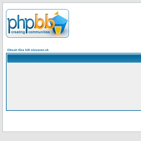
Obsah fóra hifi.slovanet.sk