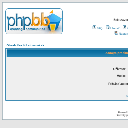
Bolo zaved
FAQ
Hľadať
Nastav
Obsah fóra hifi.slovanet.sk
Zadajte prosím
Užívateľ:
Heslo:
Prihlásiť auto
Za
Powered 
Slovenský p