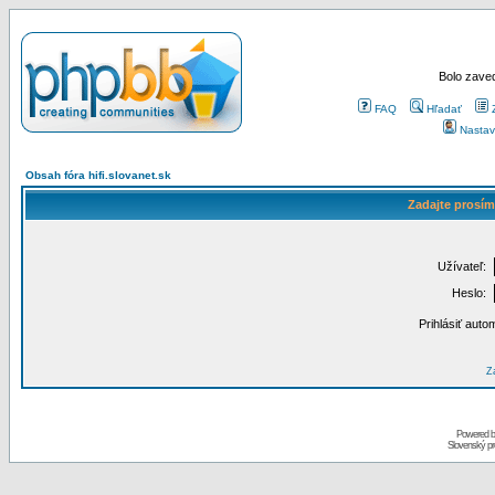
Bolo zaved
FAQ
Hľadať
Nastav
Obsah fóra hifi.slovanet.sk
Zadajte prosím
Užívateľ:
Heslo:
Prihlásiť auto
Za
Powered 
Slovenský p