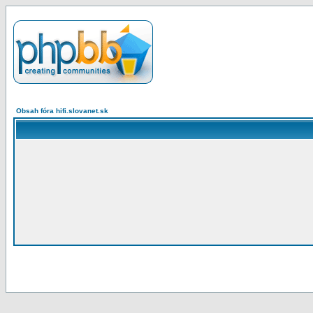
Obsah fóra hifi.slovanet.sk