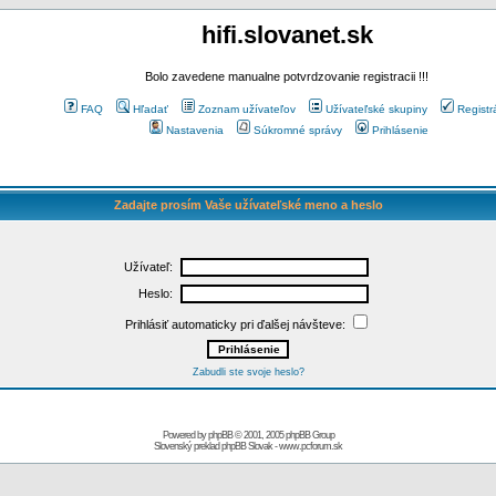
hifi.slovanet.sk
Bolo zavedene manualne potvrdzovanie registracii !!!
FAQ
Hľadať
Zoznam užívateľov
Užívateľské skupiny
Registr
Nastavenia
Súkromné správy
Prihlásenie
Zadajte prosím Vaše užívateľské meno a heslo
Užívateľ:
Heslo:
Prihlásiť automaticky pri ďalšej návšteve:
Zabudli ste svoje heslo?
Powered by
phpBB
© 2001, 2005 phpBB Group
Slovenský preklad
phpBB Slovak
-
www.pcforum.sk