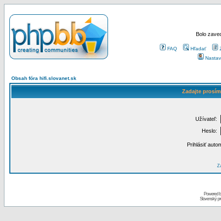
Bolo zaved
FAQ
Hľadať
Nastav
Obsah fóra hifi.slovanet.sk
Zadajte prosím
Užívateľ:
Heslo:
Prihlásiť auto
Za
Powered 
Slovenský p