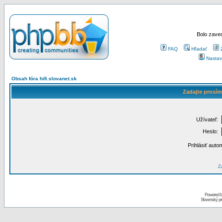
Bolo zaved
FAQ
Hľadať
Nastav
Obsah fóra hifi.slovanet.sk
Zadajte prosím
Užívateľ:
Heslo:
Prihlásiť auto
Za
Powered 
Slovenský p