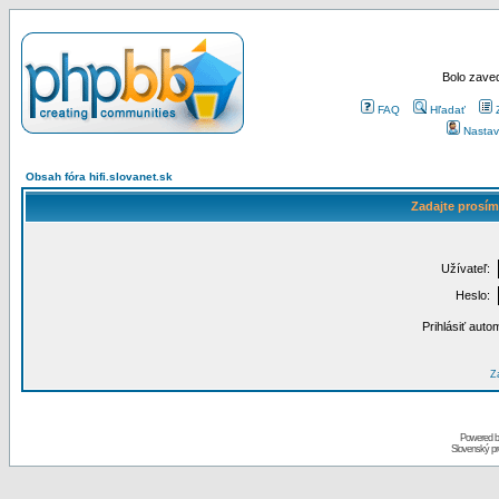
Bolo zaved
FAQ
Hľadať
Nastav
Obsah fóra hifi.slovanet.sk
Zadajte prosím
Užívateľ:
Heslo:
Prihlásiť auto
Za
Powered 
Slovenský p