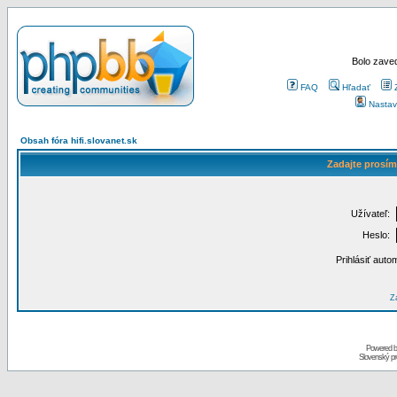
Bolo zaved
FAQ
Hľadať
Nastav
Obsah fóra hifi.slovanet.sk
Zadajte prosím
Užívateľ:
Heslo:
Prihlásiť auto
Za
Powered 
Slovenský p