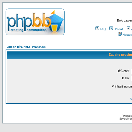
Bolo zaved
FAQ
Hľadať
Nastav
Obsah fóra hifi.slovanet.sk
Zadajte prosím
Užívateľ:
Heslo:
Prihlásiť auto
Za
Powered 
Slovenský p