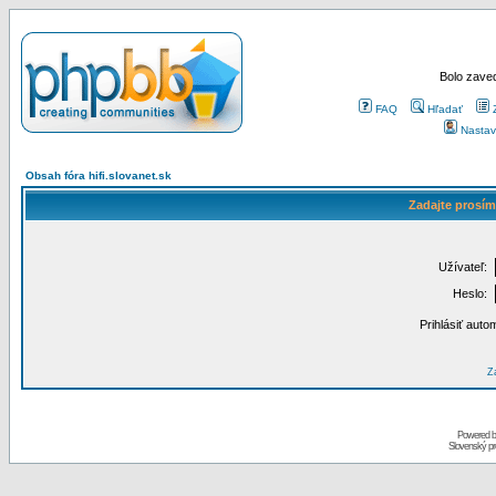
Bolo zaved
FAQ
Hľadať
Nastav
Obsah fóra hifi.slovanet.sk
Zadajte prosím
Užívateľ:
Heslo:
Prihlásiť auto
Za
Powered 
Slovenský p