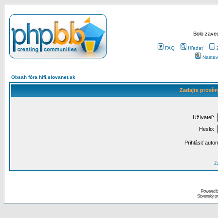
Bolo zaved
FAQ
Hľadať
Nastav
Obsah fóra hifi.slovanet.sk
Zadajte prosím
Užívateľ:
Heslo:
Prihlásiť auto
Za
Powered 
Slovenský p