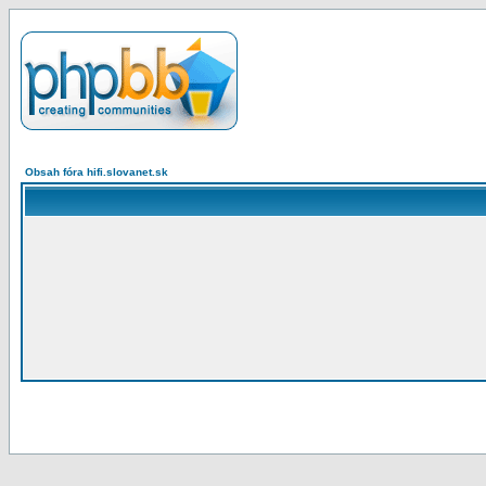
Obsah fóra hifi.slovanet.sk