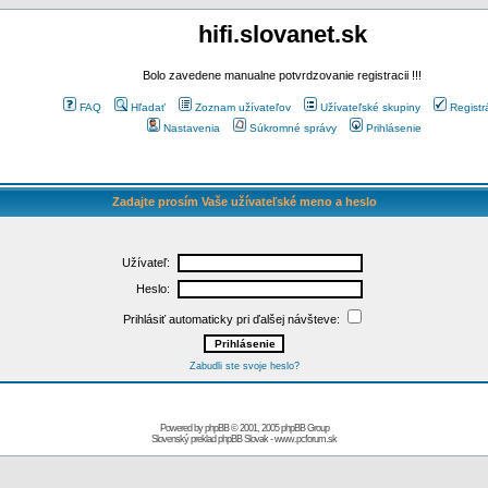
hifi.slovanet.sk
Bolo zavedene manualne potvrdzovanie registracii !!!
FAQ
Hľadať
Zoznam užívateľov
Užívateľské skupiny
Registr
Nastavenia
Súkromné správy
Prihlásenie
Zadajte prosím Vaše užívateľské meno a heslo
Užívateľ:
Heslo:
Prihlásiť automaticky pri ďalšej návšteve:
Zabudli ste svoje heslo?
Powered by
phpBB
© 2001, 2005 phpBB Group
Slovenský preklad
phpBB Slovak
-
www.pcforum.sk