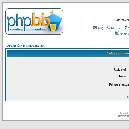
Bolo zaved
FAQ
Hľadať
Nastav
Obsah fóra hifi.slovanet.sk
Zadajte prosím
Užívateľ:
Heslo:
Prihlásiť auto
Za
Powered 
Slovenský p