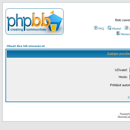
Bolo zaved
FAQ
Hľadať
Nastav
Obsah fóra hifi.slovanet.sk
Zadajte prosím
Užívateľ:
Heslo:
Prihlásiť auto
Za
Powered 
Slovenský p