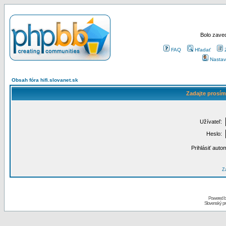
Bolo zaved
FAQ
Hľadať
Nastav
Obsah fóra hifi.slovanet.sk
Zadajte prosím
Užívateľ:
Heslo:
Prihlásiť auto
Za
Powered 
Slovenský p