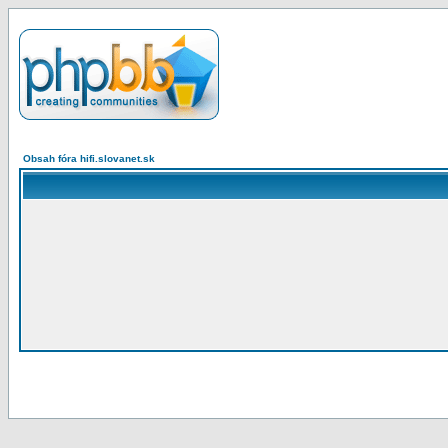
Obsah fóra hifi.slovanet.sk