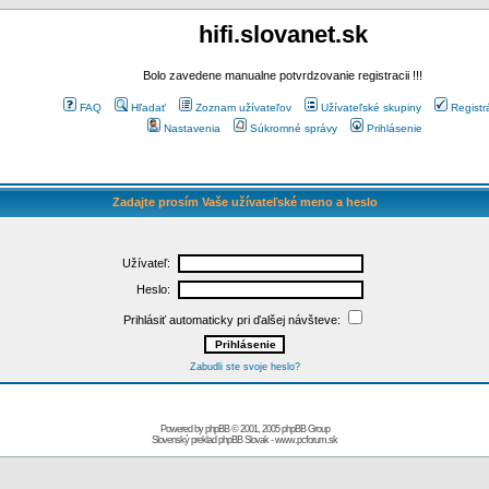
hifi.slovanet.sk
Bolo zavedene manualne potvrdzovanie registracii !!!
FAQ
Hľadať
Zoznam užívateľov
Užívateľské skupiny
Registr
Nastavenia
Súkromné správy
Prihlásenie
Zadajte prosím Vaše užívateľské meno a heslo
Užívateľ:
Heslo:
Prihlásiť automaticky pri ďalšej návšteve:
Zabudli ste svoje heslo?
Powered by
phpBB
© 2001, 2005 phpBB Group
Slovenský preklad
phpBB Slovak
-
www.pcforum.sk