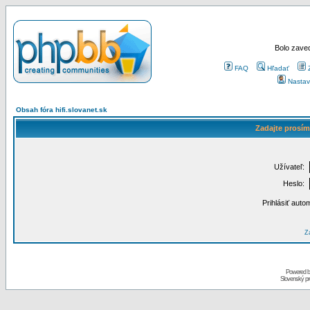
Bolo zaved
FAQ
Hľadať
Nastav
Obsah fóra hifi.slovanet.sk
Zadajte prosím
Užívateľ:
Heslo:
Prihlásiť auto
Za
Powered 
Slovenský p