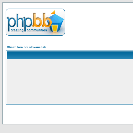
Obsah fóra hifi.slovanet.sk