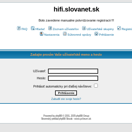
hifi.slovanet.sk
Bolo zavedene manualne potvrdzovanie registracii !!!
FAQ
Hľadať
Zoznam užívateľov
Užívateľské skupiny
Registr
Nastavenia
Súkromné správy
Prihlásenie
Zadajte prosím Vaše užívateľské meno a heslo
Užívateľ:
Heslo:
Prihlásiť automaticky pri ďalšej návšteve:
Zabudli ste svoje heslo?
Powered by
phpBB
© 2001, 2005 phpBB Group
Slovenský preklad
phpBB Slovak
-
www.pcforum.sk