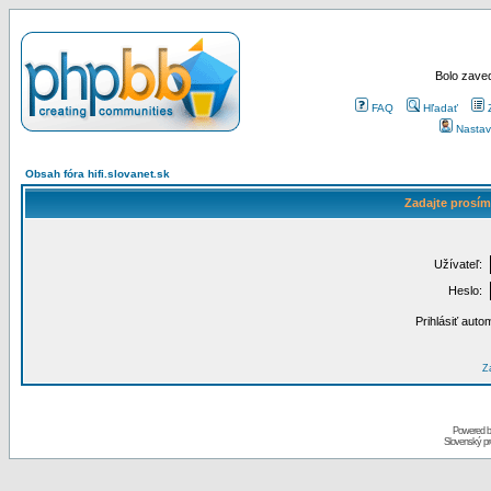
Bolo zaved
FAQ
Hľadať
Nastav
Obsah fóra hifi.slovanet.sk
Zadajte prosím
Užívateľ:
Heslo:
Prihlásiť auto
Za
Powered 
Slovenský p