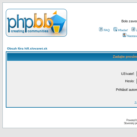
Bolo zaved
FAQ
Hľadať
Nastav
Obsah fóra hifi.slovanet.sk
Zadajte prosím
Užívateľ:
Heslo:
Prihlásiť auto
Za
Powered 
Slovenský p