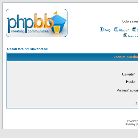
Bolo zaved
FAQ
Hľadať
Nastav
Obsah fóra hifi.slovanet.sk
Zadajte prosím
Užívateľ:
Heslo:
Prihlásiť auto
Za
Powered 
Slovenský p