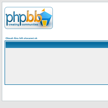
Obsah fóra hifi.slovanet.sk