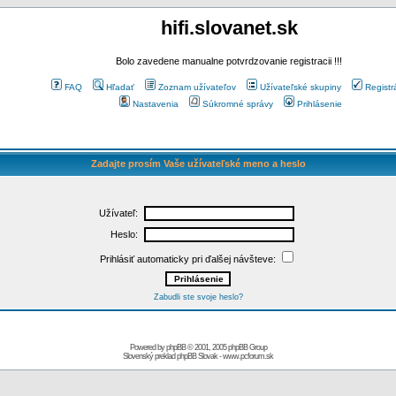
hifi.slovanet.sk
Bolo zavedene manualne potvrdzovanie registracii !!!
FAQ
Hľadať
Zoznam užívateľov
Užívateľské skupiny
Registr
Nastavenia
Súkromné správy
Prihlásenie
Zadajte prosím Vaše užívateľské meno a heslo
Užívateľ:
Heslo:
Prihlásiť automaticky pri ďalšej návšteve:
Zabudli ste svoje heslo?
Powered by
phpBB
© 2001, 2005 phpBB Group
Slovenský preklad
phpBB Slovak
-
www.pcforum.sk