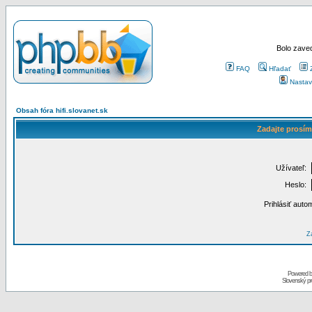
Bolo zaved
FAQ
Hľadať
Nastav
Obsah fóra hifi.slovanet.sk
Zadajte prosím
Užívateľ:
Heslo:
Prihlásiť auto
Za
Powered 
Slovenský p