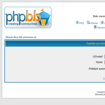
Bolo zaved
FAQ
Hľadať
Nastav
Obsah fóra hifi.slovanet.sk
Zadajte prosím
Užívateľ:
Heslo:
Prihlásiť auto
Za
Powered 
Slovenský p