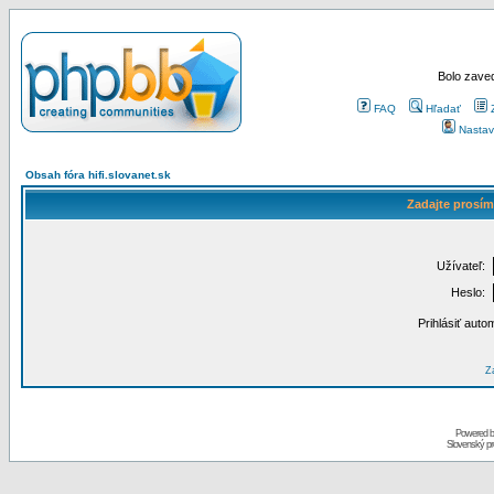
Bolo zaved
FAQ
Hľadať
Nastav
Obsah fóra hifi.slovanet.sk
Zadajte prosím
Užívateľ:
Heslo:
Prihlásiť auto
Za
Powered 
Slovenský p