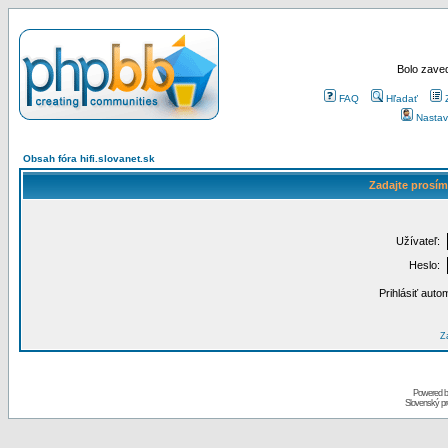
Bolo zaved
FAQ
Hľadať
Nastav
Obsah fóra hifi.slovanet.sk
Zadajte prosím
Užívateľ:
Heslo:
Prihlásiť auto
Za
Powered 
Slovenský p