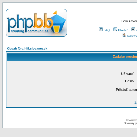
Bolo zaved
FAQ
Hľadať
Nastav
Obsah fóra hifi.slovanet.sk
Zadajte prosím
Užívateľ:
Heslo:
Prihlásiť auto
Za
Powered 
Slovenský p