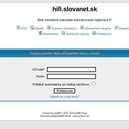
hifi.slovanet.sk
Bolo zavedene manualne potvrdzovanie registracii !!!
FAQ
Hľadať
Zoznam užívateľov
Užívateľské skupiny
Registr
Nastavenia
Súkromné správy
Prihlásenie
Zadajte prosím Vaše užívateľské meno a heslo
Užívateľ:
Heslo:
Prihlásiť automaticky pri ďalšej návšteve:
Zabudli ste svoje heslo?
Powered by
phpBB
© 2001, 2005 phpBB Group
Slovenský preklad
phpBB Slovak
-
www.pcforum.sk