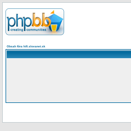
Obsah fóra hifi.slovanet.sk