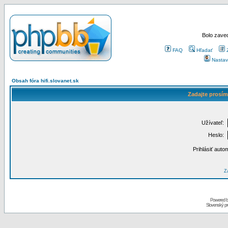
Bolo zaved
FAQ
Hľadať
Nastav
Obsah fóra hifi.slovanet.sk
Zadajte prosím
Užívateľ:
Heslo:
Prihlásiť auto
Za
Powered 
Slovenský p