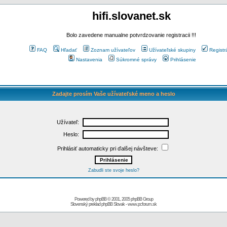
hifi.slovanet.sk
Bolo zavedene manualne potvrdzovanie registracii !!!
FAQ
Hľadať
Zoznam užívateľov
Užívateľské skupiny
Registr
Nastavenia
Súkromné správy
Prihlásenie
Zadajte prosím Vaše užívateľské meno a heslo
Užívateľ:
Heslo:
Prihlásiť automaticky pri ďalšej návšteve:
Zabudli ste svoje heslo?
Powered by
phpBB
© 2001, 2005 phpBB Group
Slovenský preklad
phpBB Slovak
-
www.pcforum.sk