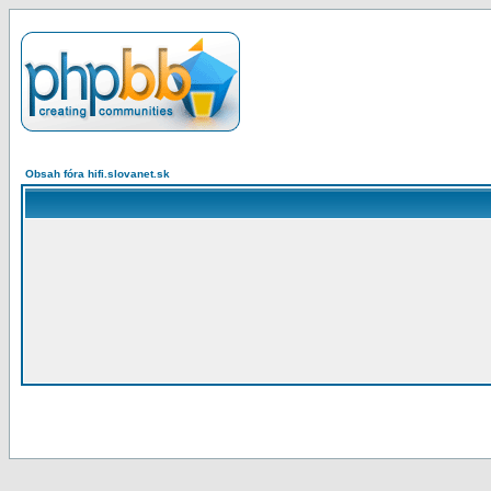
Obsah fóra hifi.slovanet.sk