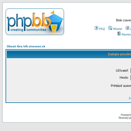
Bolo zaved
FAQ
Hľadať
Nastav
Obsah fóra hifi.slovanet.sk
Zadajte prosím
Užívateľ:
Heslo:
Prihlásiť auto
Za
Powered 
Slovenský p