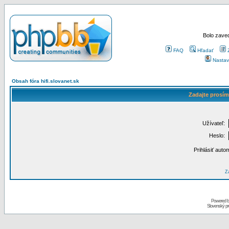
Bolo zaved
FAQ
Hľadať
Nastav
Obsah fóra hifi.slovanet.sk
Zadajte prosím
Užívateľ:
Heslo:
Prihlásiť auto
Za
Powered 
Slovenský p