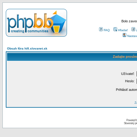
Bolo zaved
FAQ
Hľadať
Nastav
Obsah fóra hifi.slovanet.sk
Zadajte prosím
Užívateľ:
Heslo:
Prihlásiť auto
Za
Powered 
Slovenský p