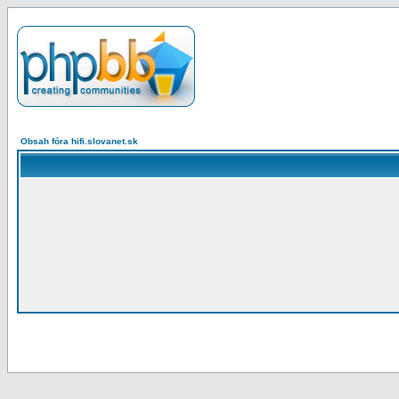
Obsah fóra hifi.slovanet.sk