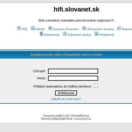
hifi.slovanet.sk
Bolo zavedene manualne potvrdzovanie registracii !!!
FAQ
Hľadať
Zoznam užívateľov
Užívateľské skupiny
Registr
Nastavenia
Súkromné správy
Prihlásenie
Zadajte prosím Vaše užívateľské meno a heslo
Užívateľ:
Heslo:
Prihlásiť automaticky pri ďalšej návšteve:
Zabudli ste svoje heslo?
Powered by
phpBB
© 2001, 2005 phpBB Group
Slovenský preklad
phpBB Slovak
-
www.pcforum.sk