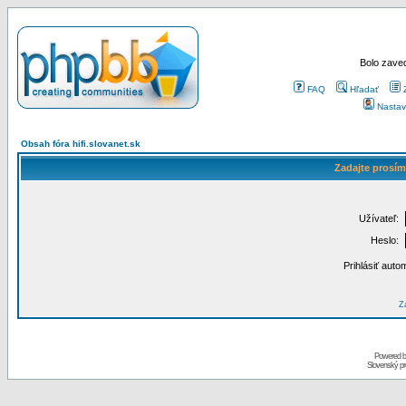
Bolo zaved
FAQ
Hľadať
Nastav
Obsah fóra hifi.slovanet.sk
Zadajte prosím
Užívateľ:
Heslo:
Prihlásiť auto
Za
Powered 
Slovenský p