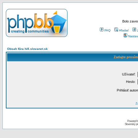
Bolo zaved
FAQ
Hľadať
Nastav
Obsah fóra hifi.slovanet.sk
Zadajte prosím
Užívateľ:
Heslo:
Prihlásiť auto
Za
Powered 
Slovenský p