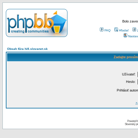
Bolo zaved
FAQ
Hľadať
Nastav
Obsah fóra hifi.slovanet.sk
Zadajte prosím
Užívateľ:
Heslo:
Prihlásiť auto
Za
Powered 
Slovenský p