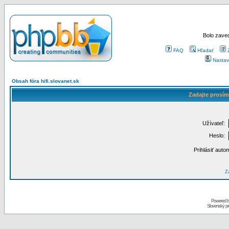
Bolo zaved
FAQ
Hľadať
Nastav
Obsah fóra hifi.slovanet.sk
Zadajte prosím
Užívateľ:
Heslo:
Prihlásiť auto
Za
Powered 
Slovenský p