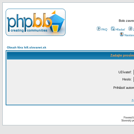
Bolo zaved
FAQ
Hľadať
Nastav
Obsah fóra hifi.slovanet.sk
Zadajte prosím
Užívateľ:
Heslo:
Prihlásiť auto
Za
Powered 
Slovenský p