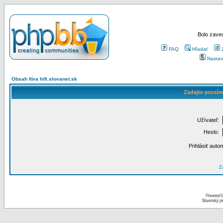
Bolo zaved
FAQ
Hľadať
Nastav
Obsah fóra hifi.slovanet.sk
Zadajte prosím
Užívateľ:
Heslo:
Prihlásiť auto
Za
Powered 
Slovenský p