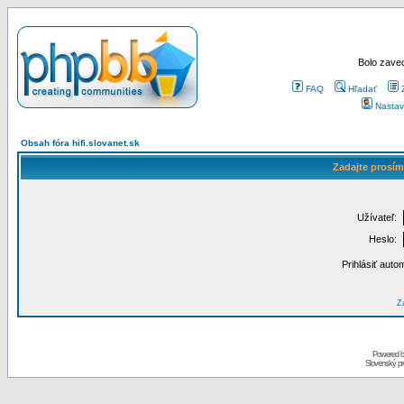
Bolo zaved
FAQ
Hľadať
Nastav
Obsah fóra hifi.slovanet.sk
Zadajte prosím
Užívateľ:
Heslo:
Prihlásiť auto
Za
Powered 
Slovenský p