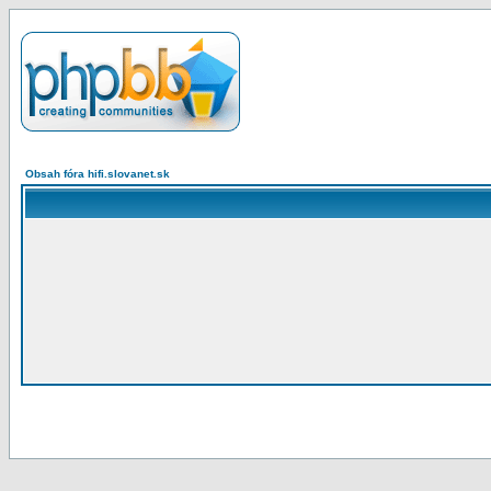
Obsah fóra hifi.slovanet.sk