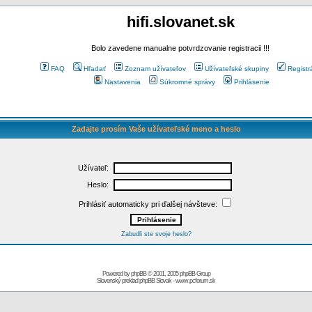
hifi.slovanet.sk
Bolo zavedene manualne potvrdzovanie registracii !!!
FAQ
Hľadať
Zoznam užívateľov
Užívateľské skupiny
Registr
Nastavenia
Súkromné správy
Prihlásenie
Zadajte prosím Vaše užívateľské meno a heslo
Užívateľ:
Heslo:
Prihlásiť automaticky pri ďalšej návšteve:
Zabudli ste svoje heslo?
Powered by
phpBB
© 2001, 2005 phpBB Group
Slovenský preklad
phpBB Slovak
-
www.pcforum.sk