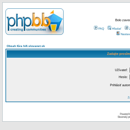
Bolo zaved
FAQ
Hľadať
Nastav
Obsah fóra hifi.slovanet.sk
Zadajte prosím
Užívateľ:
Heslo:
Prihlásiť auto
Za
Powered 
Slovenský p