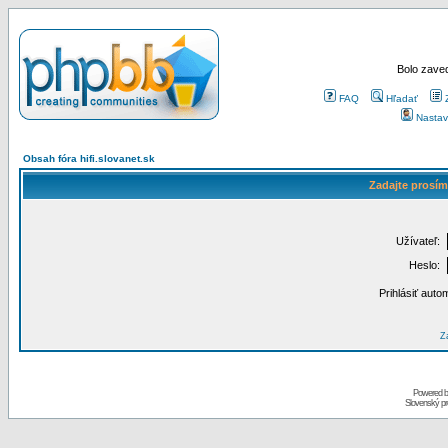
Bolo zaved
FAQ
Hľadať
Nastav
Obsah fóra hifi.slovanet.sk
Zadajte prosím
Užívateľ:
Heslo:
Prihlásiť auto
Za
Powered 
Slovenský p