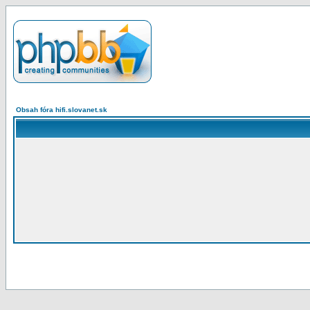
Obsah fóra hifi.slovanet.sk