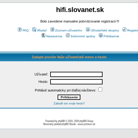
hifi.slovanet.sk
Bolo zavedene manualne potvrdzovanie registracii !!!
FAQ
Hľadať
Zoznam užívateľov
Užívateľské skupiny
Registr
Nastavenia
Súkromné správy
Prihlásenie
Zadajte prosím Vaše užívateľské meno a heslo
Užívateľ:
Heslo:
Prihlásiť automaticky pri ďalšej návšteve:
Zabudli ste svoje heslo?
Powered by
phpBB
© 2001, 2005 phpBB Group
Slovenský preklad
phpBB Slovak
-
www.pcforum.sk