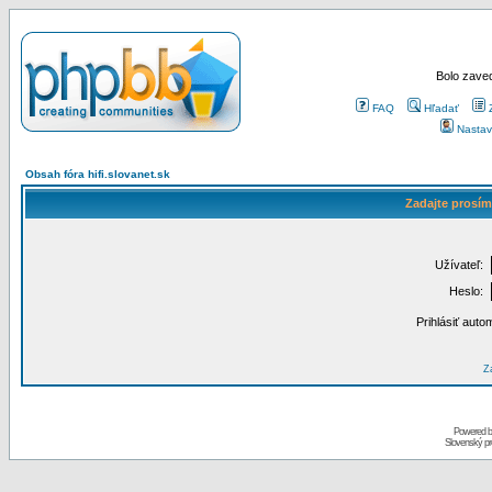
Bolo zaved
FAQ
Hľadať
Nastav
Obsah fóra hifi.slovanet.sk
Zadajte prosím
Užívateľ:
Heslo:
Prihlásiť auto
Za
Powered 
Slovenský p