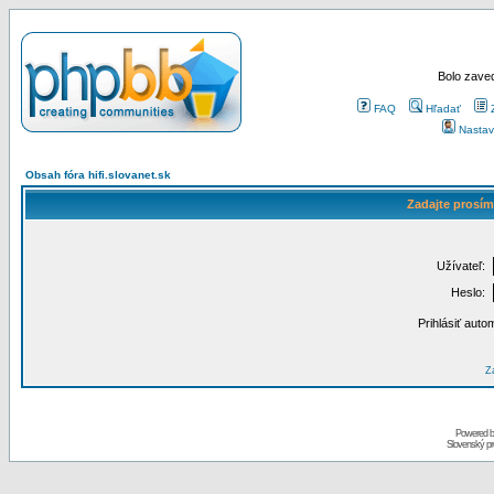
Bolo zaved
FAQ
Hľadať
Nastav
Obsah fóra hifi.slovanet.sk
Zadajte prosím
Užívateľ:
Heslo:
Prihlásiť auto
Za
Powered 
Slovenský p